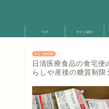
TOP
サイト紹介
弁当・食事宅配
日清医療食品の食宅便
らしや産後の糖質制限