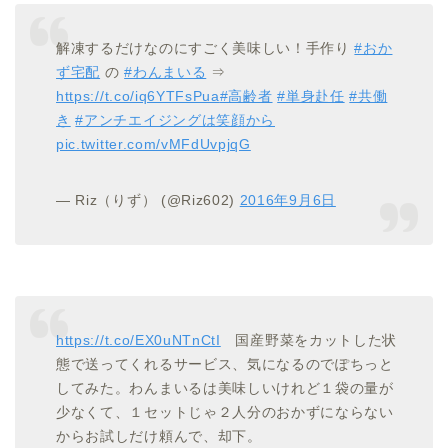
解凍するだけなのにすごく美味しい！手作り
#おか
ず宅配
の
#わんまいる
⇒
https://t.co/iq6YTFsPua
#高齢者
#単身赴任
#共働
き
#アンチエイジングは笑顔から
pic.twitter.com/vMFdUvpjqG
— Riz（りず） (@Riz602)
2016年9月6日
https://t.co/EX0uNTnCtI
国産野菜をカットした状
態で送ってくれるサービス、気になるのでぽちっと
してみた。わんまいるは美味しいけれど１袋の量が
少なくて、１セットじゃ２人分のおかずにならない
からお試しだけ頼んで、却下。